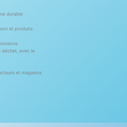
ine durable
 et produits
issons
chet, avec le
urs et magasins