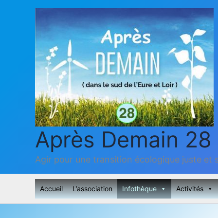
Aller
au
contenu
Après Demain 28
Agir pour une transition écologique juste et s
Accueil
L’association
Infothèque
Activités