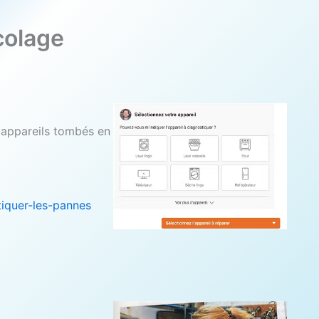
colage
s appareils tombés en
tiquer-les-pannes