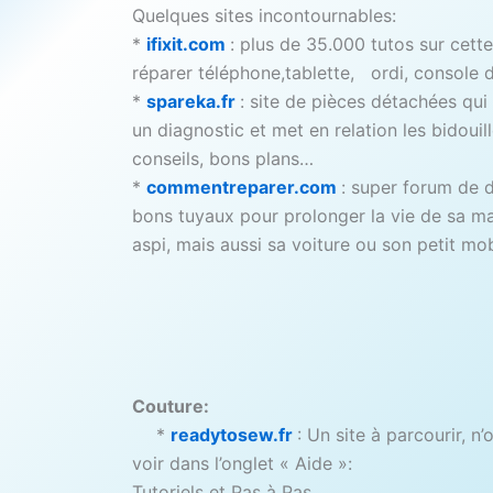
Quelques sites incontournables:
*
ifixit.com
: plus de 35.000 tutos sur cett
réparer téléphone,tablette, ordi, console 
*
spareka.fr
: site de pièces détachées qui 
un diagnostic et met en relation les bidouil
conseils, bons plans…
*
commentreparer.com
: super forum de 
bons tuyaux pour prolonger la vie de sa ma
aspi, mais aussi sa voiture ou son petit mob
Couture:
*
readytosew.fr
: Un site à parcourir, n’
voir dans l’onglet « Aide »:
Tutoriels et Pas à Pas