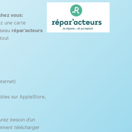
chez vous:
ez une carte
éseau
répar’acteurs
 tout
nternet)
ables sur AppleStore,
aurez besoin d’un
ement télécharger