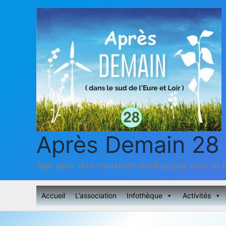
Aller
au
contenu
Après Demain 28
Agir pour une transition écologique juste et s
Accueil
L’association
Infothèque
Activités