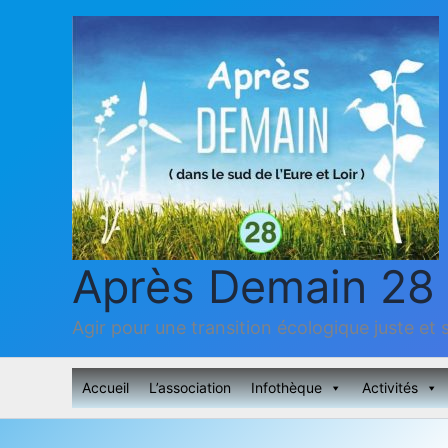
Aller
au
contenu
Après Demain 28
Agir pour une transition écologique juste et s
Accueil
L’association
Infothèque
Activités