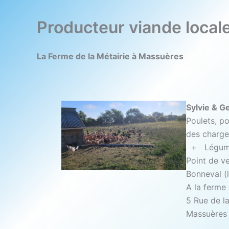
Producteur viande local
La Ferme de la Métairie à Massuères
Sylvie & 
Poulets, po
des charges
+ Légumes 
Point de v
Bonneval (l
A la ferme 
5 Rue de la
Massuère