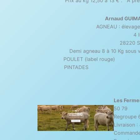
Prix au kg 12,50 à 13 € . A pren
Arnaud GUIM
AGNEAU : élevage 
4 l
28220 Sa
Demi agneau 8 à 10 Kg sous v
POULET (label ro
PINTADES Pr
Les Fermes
50 79
Regroupe 6
Livraison :
Commande