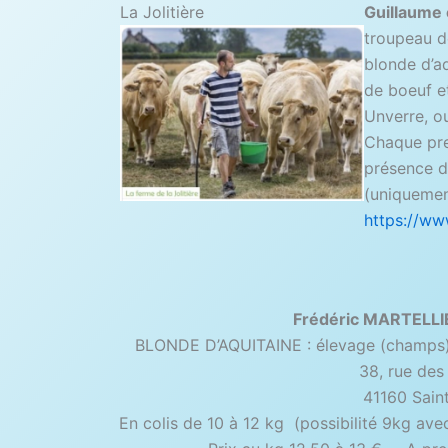
La Jolitière
Guillaume
troupeau d
blonde d’aq
de boeuf et
Unverre, ou
Chaque pr
présence de
(uniqueme
https://www.
Frédéric MARTELL
BLONDE D’AQUITAINE : élevage (champs) h
38, rue de
41160 Sain
En colis de 10 à 12 kg (possibilité 9kg ave