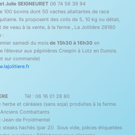
 et Julie SEIGNEURET
06 74 56 39 94
e 100 bovins dont 50 vaches allaitantes de race
uitaine. Ils proposent des colis de 5, 10 kg ou détail,
 de veau à la vente, à la ferme , La Jolitière 28160
 :
emier samedi du mois
de 15h30 à 16h30
en
 l’éleveur aux pépinières Crespin à Lutz en Dunois.
nt sur commande)
lajolitiere.fr
IERE
Tél : 06 16 01 28 80
erbe et céréales (sans soja) produites à la ferme.
s Anciens Combattants
t-Jean-de Froidmentel
c steaks hachés (par 2)) Sous vide, pièces étiquetées